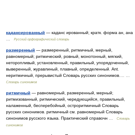
кадансированный
— каданс ированный; кратк. форма ан, ана
…
Русский орфографический словарь
размеренный
— размеренный, ритмичный, мерный,
равномерный; ритмический, ровный, монотонный, мягкий,
неторопливый, установленный, правильный, упорядоченный,
выверенный, журавлиный, плавный, определенный. Ant.
неритмичный, прерывистый Словарь русских синонимов.… …
Словарь синонимов
ритмичный
— равномерный, размеренный, мерный;
ритмизованный, ритмический, чередующийся, правильный,
налаженный, бесперебойный, остроритмичный Словарь
русских синонимов. ритмичный см. равномерный Словарь
синонимов русского языка. Практический справочн …
Словарь
синонимов