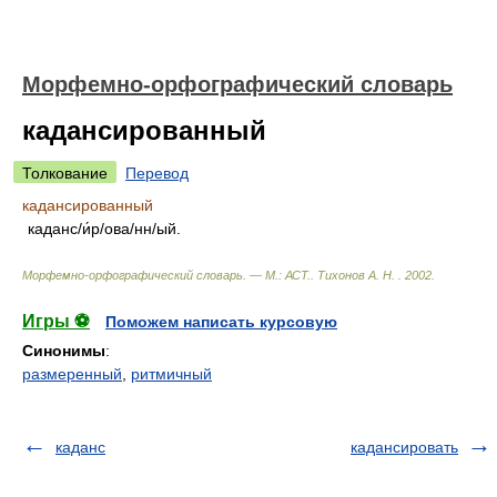
Морфемно-орфографический словарь
кадансированный
Толкование
Перевод
кадансированный
каданс/и́р/ова/нн/ый.
Морфемно-орфографический словарь. — М.: АСТ.
.
Тихонов А. Н.
.
2002
.
Игры ⚽
Поможем написать курсовую
Синонимы
:
размеренный
,
ритмичный
каданс
кадансировать