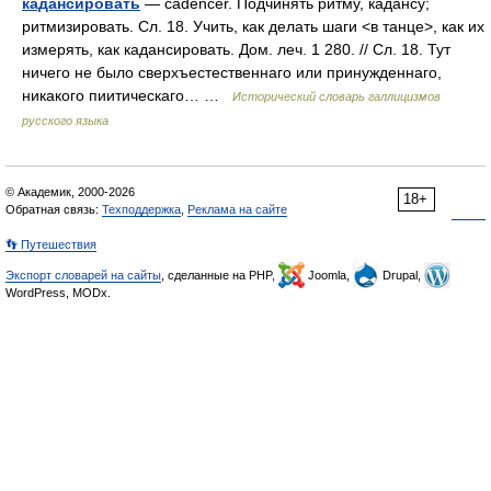
кадансировать
— cadencer. Подчинять ритму, кадансу;
ритмизировать. Сл. 18. Учить, как делать шаги <в танце>, как их
измерять, как кадансировать. Дом. леч. 1 280. // Сл. 18. Тут
ничего не было сверхъестественнаго или принужденнаго,
никакого пиитическаго… …
Исторический словарь галлицизмов
русского языка
© Академик, 2000-2026
18+
Обратная связь:
Техподдержка
,
Реклама на сайте
👣 Путешествия
Экспорт словарей на сайты
, сделанные на PHP,
Joomla,
Drupal,
WordPress, MODx.