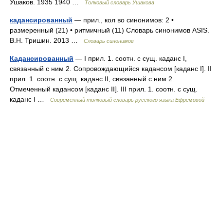
Ушаков. 1935 1940 …
Толковый словарь Ушакова
кадансированный
— прил., кол во синонимов: 2 •
размеренный (21) • ритмичный (11) Словарь синонимов ASIS.
В.Н. Тришин. 2013 …
Словарь синонимов
Кадансированный
— I прил. 1. соотн. с сущ. каданс I,
связанный с ним 2. Сопровождающийся кадансом [каданс I]. II
прил. 1. соотн. с сущ. каданс II, связанный с ним 2.
Отмеченный кадансом [каданс II]. III прил. 1. соотн. с сущ.
каданс I …
Современный толковый словарь русского языка Ефремовой